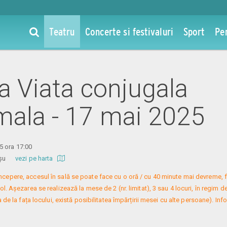
Teatru
Concerte si festivaluri
Sport
Pe
la Viata conjugala
mala - 17 mai 2025
5 ora 17:00
 Roșu
vezi pe harta
 începere, accesul în sală se poate face cu o oră / cu 40 minute mai devreme, f
. Așezarea se realizează la mese de 2 (nr. limitat), 3 sau 4 locuri, în regim de
 de la fața locului, există posibilitatea împărțirii mesei cu alte persoane). Infor