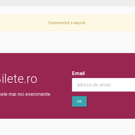
Evenimentul a expirat.
Email
lete.ro
cele mai noi evenimente.
OK