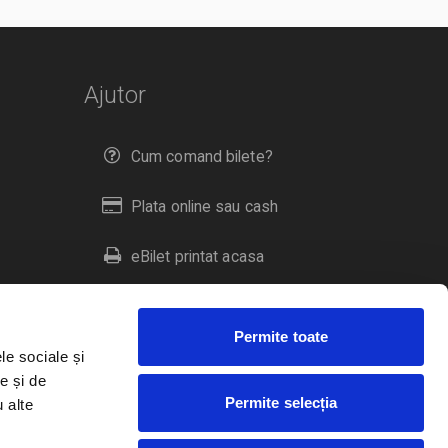
Ajutor
Cum comand bilete?
Plata online sau cash
eBilet printat acasa
Livrare prin curier
Permite toate
Returnare bilete
le sociale și
e și de
Permite selecția
u alte
Duplicare bilete