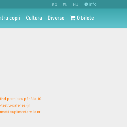
info
RO
EN
HU
ntru copii
Cultura
Diverse
0 bilete
iind permis cu până la 10 
 teatru-cafenea (în 
mații suplimentare, la nr. 