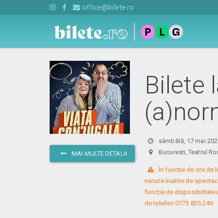
office@bilete.ro
Bilete 
(a)nor
sâmbătă, 17 mai 202
Bucuresti, Teatrul
MAI MULTE DETALII
 În funcție de ora de
minute înainte de spectacol
funcție de disponibilitatea
de telefon 0773 825 249.