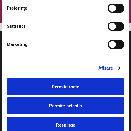
Preferinţe
OK
Statistici
Marketing
Evenimente
Ajutor
Afişare
Teatru
Cum comand bilete?
Permite toate
Concerte si
festivaluri
Plata online sau cash
Sport
Permite selecția
eBilet printat acasa
Pentru copii
Cultura
Respinge
Livrare prin curier
Diverse