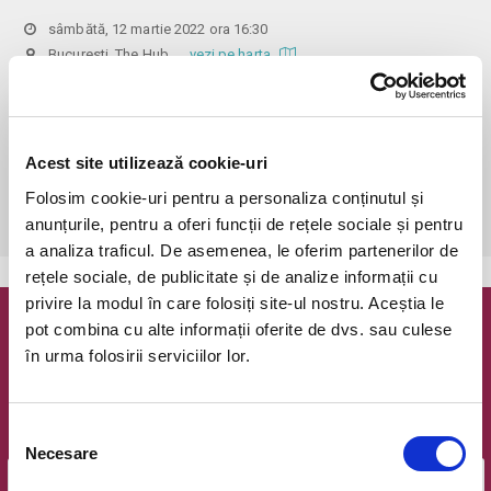
sâmbătă, 12 martie 2022 ora 16:30
Bucuresti, The Hub
vezi pe harta
 În funcție de ora de începere, accesul în sală se poate face cu o 
oră / cu 40 minute mai devreme, fiind permis cu până la 10 minute 
înainte de spectacol. Așezarea se realizează la mese de 2 (nr. limitat), 3 
Acest site utilizează cookie-uri
sau 4 locuri, în regim de teatru-cafenea (în funcție de disponibilitatea 
de la fața locului, există posibilitatea împărțirii mesei cu alte persoane). 
Folosim cookie-uri pentru a personaliza conținutul și
Informații suplimentare, la nr. de telefon 0773 825 249.
anunțurile, pentru a oferi funcții de rețele sociale și pentru
a analiza traficul. De asemenea, le oferim partenerilor de
rețele sociale, de publicitate și de analize informații cu
privire la modul în care folosiți site-ul nostru. Aceștia le
pot combina cu alte informații oferite de dvs. sau culese
Newsletter @ Bilete.ro
în urma folosirii serviciilor lor.
Oferte exclusive si o editie saptamanala cu cele mai noi
evenimente.
Selecția
Email
Necesare
consimțământului