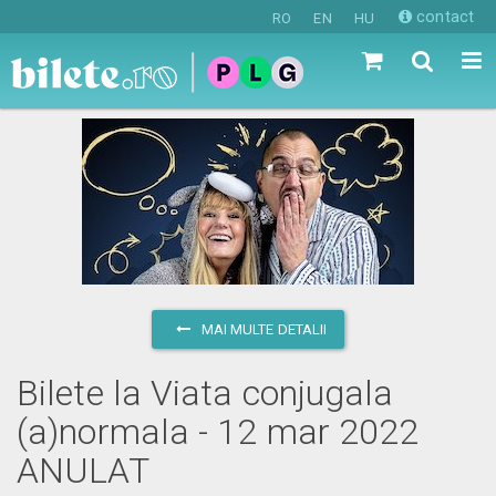
contact
RO
EN
HU
MAI MULTE DETALII
Bilete la Viata conjugala
(a)normala - 12 mar 2022
ANULAT