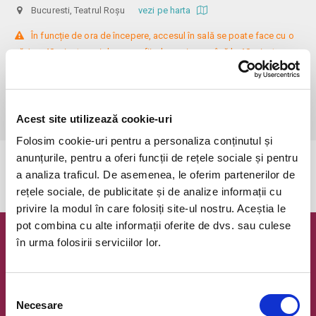
Bucuresti, Teatrul Roșu
vezi pe harta
 În funcție de ora de începere, accesul în sală se poate face cu o 
oră / cu 40 minute mai devreme, fiind permis cu până la 10 minute 
înainte de spectacol. Așezarea se realizează la mese de 2 (nr. limitat), 3 
sau 4 locuri, în regim de teatru-cafenea (în funcție de disponibilitatea 
de la fața locului, există posibilitatea împărțirii mesei cu alte persoane). 
Informații suplimentare, la nr. de telefon 0773 825 249.
Acest site utilizează cookie-uri
Folosim cookie-uri pentru a personaliza conținutul și
anunțurile, pentru a oferi funcții de rețele sociale și pentru
Evenimentul a expirat.
a analiza traficul. De asemenea, le oferim partenerilor de
rețele sociale, de publicitate și de analize informații cu
privire la modul în care folosiți site-ul nostru. Aceștia le
pot combina cu alte informații oferite de dvs. sau culese
în urma folosirii serviciilor lor.
Newsletter @ Bilete.ro
Oferte exclusive si o editie saptamanala cu cele mai noi
evenimente.
Selecția
Necesare
consimțământului
Email