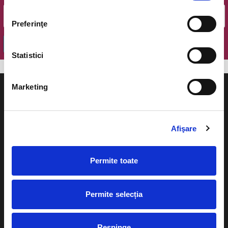
Preferinţe
OK
Statistici
Marketing
Afişare
Evenimente
Ajutor
Teatru
Permite toate
Cum comand bilete?
Concerte si
festivaluri
Plata online sau cash
Permite selecția
Sport
eBilet printat acasa
Pentru copii
Respinge