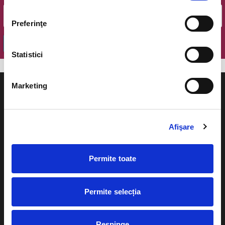
Preferinţe
OK
Statistici
Marketing
Afişare
Evenimente
Ajutor
Teatru
Permite toate
Cum comand bilete?
Concerte si
festivaluri
Plata online sau cash
Permite selecția
Sport
eBilet printat acasa
Pentru copii
Respinge