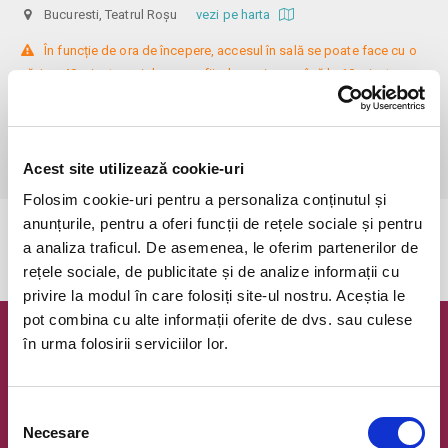
Bucuresti, Teatrul Roșu
vezi pe harta
 În funcție de ora de începere, accesul în sală se poate face cu o 
oră / cu 40 minute mai devreme, fiind permis cu până la 10 minute 
înainte de spectacol. Așezarea se realizează la mese de 2 (nr. limitat), 3 
sau 4 locuri, în regim de teatru-cafenea (în funcție de disponibilitatea 
de la fața locului, există posibilitatea împărțirii mesei cu alte persoane). 
Informații suplimentare, la nr. de telefon 0773 825 249.
Acest site utilizează cookie-uri
Folosim cookie-uri pentru a personaliza conținutul și
anunțurile, pentru a oferi funcții de rețele sociale și pentru
Evenimentul a expirat.
a analiza traficul. De asemenea, le oferim partenerilor de
rețele sociale, de publicitate și de analize informații cu
privire la modul în care folosiți site-ul nostru. Aceștia le
pot combina cu alte informații oferite de dvs. sau culese
în urma folosirii serviciilor lor.
Newsletter @ Bilete.ro
Oferte exclusive si o editie saptamanala cu cele mai noi
evenimente.
Selecția
Necesare
consimțământului
Email