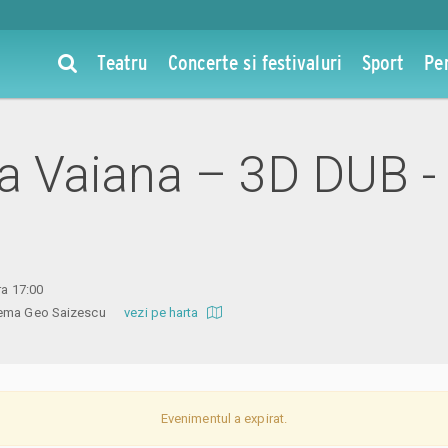
Teatru
Concerte si festivaluri
Sport
Pe
la Vaiana – 3D DUB - 
ra 17:00
inema Geo Saizescu
vezi pe harta
Evenimentul a expirat.