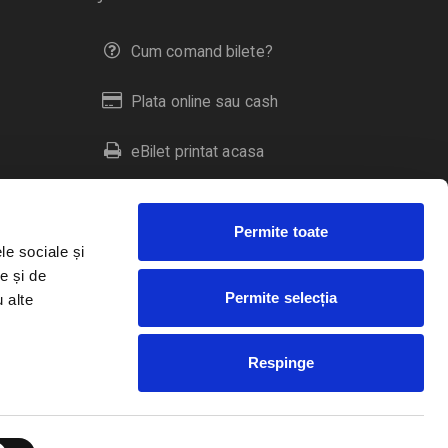
Cum comand bilete?
Plata online sau cash
eBilet printat acasa
Livrare prin curier
Permite toate
Returnare bilete
le sociale și
e și de
Permite selecția
u alte
Duplicare bilete
Respinge
RO
EN
HU