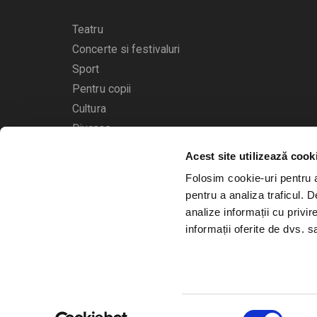
Teatru
Concerte si festivaluri
Sport
Pentru copii
Cultura
Diverse
Acest site utilizează cook
Calendarul evenimentelor
Folosim cookie-uri pentru a 
pentru a analiza traficul. 
analize informații cu privir
informații oferite de dvs. sa
© 2006 - 2026
Bilete.ro
Selecția
A.N.P.C.
O.D.R.