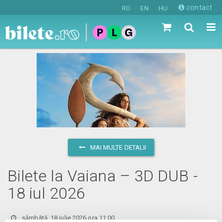
contact
RO
EN
HU
MAI MULTE DETALII
Bilete la Vaiana – 3D DUB -
18 iul 2026
sâmbătă, 18 iulie 2026 ora 11:00