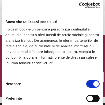
Ramnicu Valcea, Cinema Geo Saizescu
vezi pe harta
Evenimentul a expirat.
Acest site utilizează cookie-uri
Folosim cookie-uri pentru a personaliza conținutul și
anunțurile, pentru a oferi funcții de rețele sociale și pentru
a analiza traficul. De asemenea, le oferim partenerilor de
Newsletter @ Bilete.ro
rețele sociale, de publicitate și de analize informații cu
privire la modul în care folosiți site-ul nostru. Aceștia le
Oferte exclusive si o editie saptamanala cu cele mai noi
pot combina cu alte informații oferite de dvs. sau culese
evenimente.
în urma folosirii serviciilor lor.
Email
Selecția
Necesare
consimțământului
OK
Preferinţe