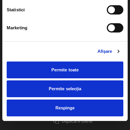
Statistici
Marketing
Evenimente
Ajutor
Teatru
Cum comand bilete?
Afişare
Concerte si
festivaluri
Plata online sau cash
Permite toate
Sport
eBilet printat acasa
Pentru copii
Cultura
Permite selecția
Livrare prin curier
Diverse
Calendar
Returnare bilete
Respinge
Duplicare bilete