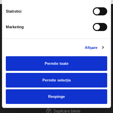
Statistici
Marketing
Evenimente
Ajutor
Teatru
Afişare
Cum comand bilete?
Concerte si
festivaluri
Plata online sau cash
Permite toate
Sport
eBilet printat acasa
Pentru copii
Permite selecția
Cultura
Livrare prin curier
Diverse
Respinge
Calendar
Returnare bilete
Duplicare bilete