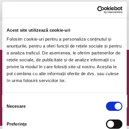
Timisoara, Teatrul pentru Copii si Tineret Merlin
vezi pe harta
Acest site utilizează cookie-uri
Evenimentul a expirat.
Folosim cookie-uri pentru a personaliza conținutul și
anunțurile, pentru a oferi funcții de rețele sociale și pentru
a analiza traficul. De asemenea, le oferim partenerilor de
rețele sociale, de publicitate și de analize informații cu
Newsletter @ Bilete.ro
privire la modul în care folosiți site-ul nostru. Aceștia le
pot combina cu alte informații oferite de dvs. sau culese
Oferte exclusive si o editie saptamanala cu cele mai noi
în urma folosirii serviciilor lor.
evenimente.
Email
Selecția
Necesare
consimțământului
OK
Preferinţe