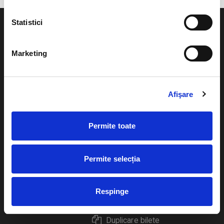
Statistici
Marketing
Evenimente
Ajutor
Teatru
Afişare
Cum comand bilete?
Concerte si
festivaluri
Plata online sau cash
Permite toate
Sport
eBilet printat acasa
Pentru copii
Permite selecția
Cultura
Livrare prin curier
Diverse
Respinge
Calendar
Returnare bilete
Duplicare bilete