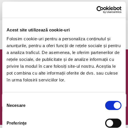
Timisoara, Teatrul pentru Copii si Tineret Merlin
vezi pe harta
Acest site utilizează cookie-uri
Evenimentul a expirat.
Folosim cookie-uri pentru a personaliza conținutul și
anunțurile, pentru a oferi funcții de rețele sociale și pentru
a analiza traficul. De asemenea, le oferim partenerilor de
rețele sociale, de publicitate și de analize informații cu
Newsletter @ Bilete.ro
privire la modul în care folosiți site-ul nostru. Aceștia le
pot combina cu alte informații oferite de dvs. sau culese
Oferte exclusive si o editie saptamanala cu cele mai noi
în urma folosirii serviciilor lor.
evenimente.
Email
Selecția
Necesare
consimțământului
OK
Preferinţe