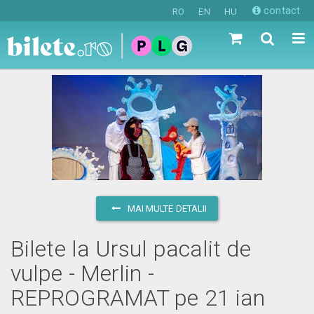
contact
RO
EN
HU
MAI MULTE DETALII
Bilete la Ursul pacalit de
vulpe - Merlin -
REPROGRAMAT pe 21 ian