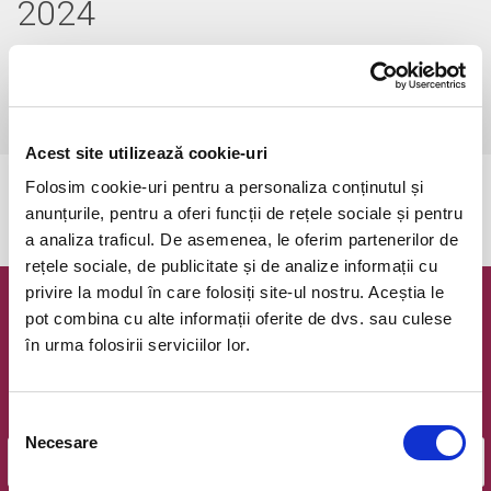
2024
duminică, 21 ianuarie 2024 ora 11:00
Timisoara, Teatrul pentru Copii si Tineret Merlin
vezi pe harta
Acest site utilizează cookie-uri
Folosim cookie-uri pentru a personaliza conținutul și
Evenimentul a expirat.
anunțurile, pentru a oferi funcții de rețele sociale și pentru
a analiza traficul. De asemenea, le oferim partenerilor de
rețele sociale, de publicitate și de analize informații cu
privire la modul în care folosiți site-ul nostru. Aceștia le
Newsletter @ Bilete.ro
pot combina cu alte informații oferite de dvs. sau culese
în urma folosirii serviciilor lor.
Oferte exclusive si o editie saptamanala cu cele mai noi
evenimente.
Email
Selecția
Necesare
consimțământului