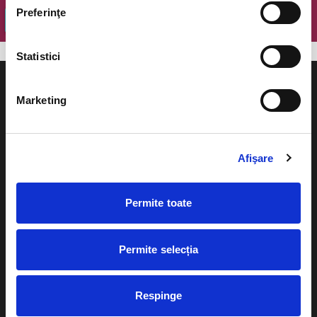
Preferinţe
OK
Statistici
Marketing
Evenimente
Ajutor
Afişare
Teatru
Cum comand bilete?
Concerte si
Permite toate
festivaluri
Plata online sau cash
Sport
Permite selecția
eBilet printat acasa
Pentru copii
Cultura
Livrare prin curier
Respinge
Diverse