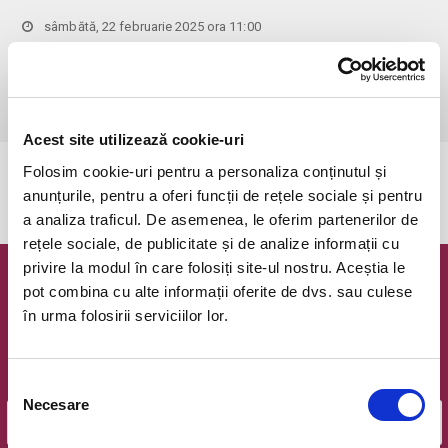
sâmbătă, 22 februarie 2025 ora 11:00
Bucuresti, Hanu' lui Manuc
vezi pe harta
 Pentru copiii cu vârsta de peste 1 an se achită bilet.

Se achită bilete atât pentru părinti cât și pentru copii.
Acest site utilizează cookie-uri
Folosim cookie-uri pentru a personaliza conținutul și
Evenimentul a expirat.
anunțurile, pentru a oferi funcții de rețele sociale și pentru
a analiza traficul. De asemenea, le oferim partenerilor de
rețele sociale, de publicitate și de analize informații cu
privire la modul în care folosiți site-ul nostru. Aceștia le
Newsletter @ Bilete.ro
pot combina cu alte informații oferite de dvs. sau culese
în urma folosirii serviciilor lor.
Oferte exclusive si o editie saptamanala cu cele mai noi
evenimente.
Selecția
Email
Necesare
consimțământului