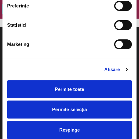
Preferinţe
OK
Statistici
Marketing
Evenimente
Ajutor
Afişare
Teatru
Cum comand bilete?
Concerte si
Permite toate
festivaluri
Plata online sau cash
Sport
Permite selecția
eBilet printat acasa
Pentru copii
Cultura
Livrare prin curier
Respinge
Diverse