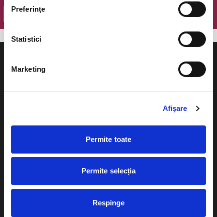
Preferinţe
OK
Statistici
Marketing
Evenimente
Ajutor
Afişare
Teatru
Cum comand bilete?
Concerte si
Permite toate
festivaluri
Plata online sau cash
Sport
Permite selecția
eBilet printat acasa
Pentru copii
Cultura
Livrare prin curier
Respinge
Diverse