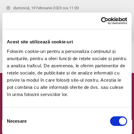
duminică, 19 februarie 2023 ora 11:00
Bucuresti, Clubul Taranului - La Mama
vezi pe harta
 Pentru copiii cu vârsta de peste 1 an se achită bilet.

Se achită bilete atât pentru părinti cât și pentru copii.
Acest site utilizează cookie-uri
Folosim cookie-uri pentru a personaliza conținutul și
Evenimentul a expirat.
anunțurile, pentru a oferi funcții de rețele sociale și pentru
a analiza traficul. De asemenea, le oferim partenerilor de
rețele sociale, de publicitate și de analize informații cu
privire la modul în care folosiți site-ul nostru. Aceștia le
Newsletter @ Bilete.ro
pot combina cu alte informații oferite de dvs. sau culese
în urma folosirii serviciilor lor.
Oferte exclusive si o editie saptamanala cu cele mai noi
evenimente.
Selecția
Email
Necesare
consimțământului