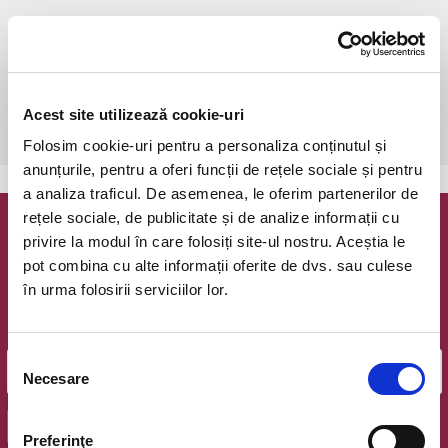
sâmbătă, 17 septembrie 2022 ora 11:00
Bucuresti, Clubul Taranului - La Mama (Intrarea Monetariei nr. 3,
Sector 1)
vezi pe harta
 Pentru copiii cu vârsta de peste 1 an se achită bilet.

Acest site utilizează cookie-uri
Se achită bilete atât pentru părinti cât și pentru copii.
Folosim cookie-uri pentru a personaliza conținutul și
anunțurile, pentru a oferi funcții de rețele sociale și pentru
a analiza traficul. De asemenea, le oferim partenerilor de
rețele sociale, de publicitate și de analize informații cu
Newsletter @ Bilete.ro
privire la modul în care folosiți site-ul nostru. Aceștia le
pot combina cu alte informații oferite de dvs. sau culese
Oferte exclusive si o editie saptamanala cu cele mai noi
în urma folosirii serviciilor lor.
evenimente.
Email
Selecția
Necesare
consimțământului
OK
Preferinţe