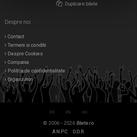
Duplicare bilete
Despre noi
Contact
Termeni si conditii
Despre Cookies
Compania
Politica de confidentialitate
Organizatori
RO
EN
HU
© 2006 - 2026
Bilete.ro
A.N.P.C.
O.D.R.