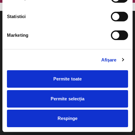
Statistici
Marketing
Evenimente
Ajutor
Afişare
Teatru
Cum comand bilete?
Concerte si
festivaluri
Plata online sau cash
Permite toate
Sport
eBilet printat acasa
Pentru copii
Permite selecția
Cultura
Livrare prin curier
Diverse
Respinge
Calendar
Returnare bilete