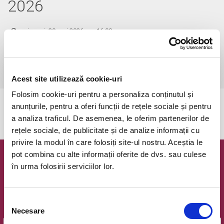
2026
miercuri, 20 mai 2026 ora 16:00
Comuna Iclod, Iclod Arena
vezi pe harta
 Aceste bilete sunt virtuale și reprezintă o modalitate de susținere a 
clubului U Olimpia Cluj și, implicit, a fotbalului feminin din România.
Acest site utilizează cookie-uri
Folosim cookie-uri pentru a personaliza conținutul și
anunțurile, pentru a oferi funcții de rețele sociale și pentru
Evenimentul a expirat.
a analiza traficul. De asemenea, le oferim partenerilor de
rețele sociale, de publicitate și de analize informații cu
privire la modul în care folosiți site-ul nostru. Aceștia le
pot combina cu alte informații oferite de dvs. sau culese
Newsletter @ Bilete.ro
în urma folosirii serviciilor lor.
Oferte exclusive si o editie saptamanala cu cele mai noi
evenimente.
Selecția
Email
Necesare
consimțământului