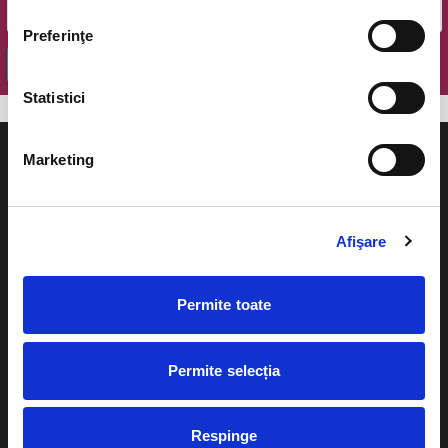
Preferinţe
OK
Statistici
Marketing
Evenimente
Ajutor
Afişare
Teatru
Cum comand bilete?
Permite toate
Concerte si
festivaluri
Plata online sau cash
Sport
Permite selecția
eBilet printat acasa
Pentru copii
Cultura
Respinge
Livrare prin curier