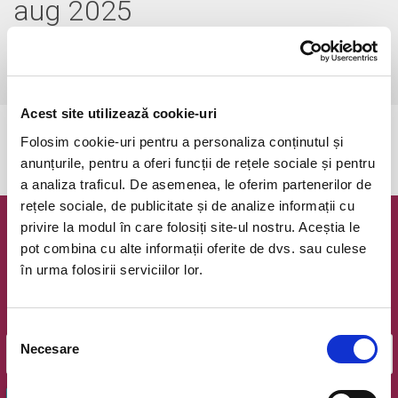
aug 2025
duminică, 31 august 2025 ora 13:00
Comuna Iclod, Iclod Arena
vezi pe harta
Acest site utilizează cookie-uri
Evenimentul a expirat.
Folosim cookie-uri pentru a personaliza conținutul și
anunțurile, pentru a oferi funcții de rețele sociale și pentru
a analiza traficul. De asemenea, le oferim partenerilor de
rețele sociale, de publicitate și de analize informații cu
privire la modul în care folosiți site-ul nostru. Aceștia le
Newsletter @ Bilete.ro
pot combina cu alte informații oferite de dvs. sau culese
în urma folosirii serviciilor lor.
Oferte exclusive si o editie saptamanala cu cele mai noi
evenimente.
Email
Selecția
Necesare
consimțământului