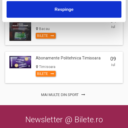
Respinge
Parking FC Вacau
04
iul
Bacau
BILETE
Abonamente Politehnica Timisoara
09
iul
Timisoara
BILETE
MAI MULTE DIN SPORT
Newsletter @ Bilete.ro