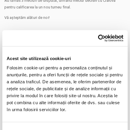
Au rămas 3 meciuri de disputat, urmând meciul decisiv cu Craiova
pentru calificarea la un nou turneu final.
Vă așteptăm alături de noi!
Acest site utilizează cookie-uri
Folosim cookie-uri pentru a personaliza conținutul și
anunțurile, pentru a oferi funcții de rețele sociale și pentru
Distribuie aceasta pagina
a analiza traficul. De asemenea, le oferim partenerilor de
rețele sociale, de publicitate și de analize informații cu
privire la modul în care folosiți site-ul nostru. Aceștia le
pot combina cu alte informații oferite de dvs. sau culese
în urma folosirii serviciilor lor.
Evenimente similare
Abonamente FC Bihor Oradea
01
Selecția