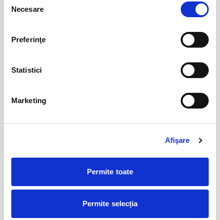
iun
Necesare
Oradea
consimțământului
BILETE
Preferinţe
Abonamente Farul Constanta
05
Statistici
iun
Ovidiu
BILETE
Marketing
Abonamente FC Botosani
08
iun
Botosani
Afişare
BILETE
Permite toate
Abonamente FC Bacau
03
iul
Permite selecția
Bacau
BILETE