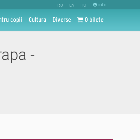
info
RO
EN
HU
ntru copii
Cultura
Diverse
0 bilete
rapa -