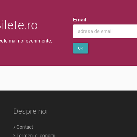
Email
lete.ro
cele mai noi evenimente.
OK
Despre noi
Contact
Termeni si conditii