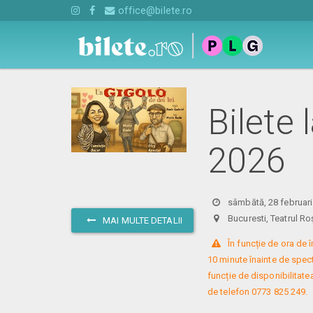
office@bilete.ro
Bilete 
2026
sâmbătă, 28 februari
Bucuresti, Teatrul
MAI MULTE DETALII
 În funcție de ora de
10 minute înainte de specta
funcție de disponibilitatea
de telefon 0773 825 249.