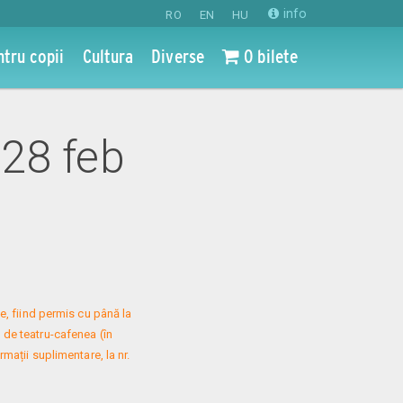
info
RO
EN
HU
ntru copii
Cultura
Diverse
0 bilete
 28 feb
, fiind permis cu până la 
 de teatru-cafenea (în 
mații suplimentare, la nr. 