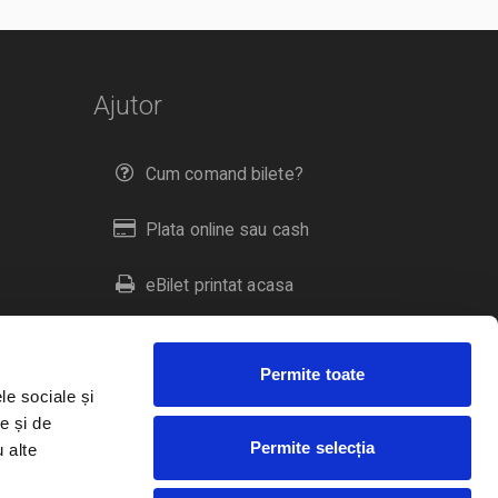
Ajutor
Cum comand bilete?
Plata online sau cash
eBilet printat acasa
Livrare prin curier
Permite toate
Returnare bilete
le sociale și
e și de
Permite selecția
u alte
Duplicare bilete