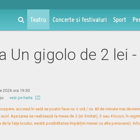
Teatru
Concerte si festivaluri
Sport
Pe
la Un gigolo de 2 lei -
e 2026 ora 19:30
 Roșu
vezi pe harta
 începere, accesul în sală se poate face cu o oră / cu 40 de minute mai devreme
col. Așezarea se realizează la mese de 2 (nr. limitat), 3 sau 4 locuri, în regim
 de la fața locului, există posibilitatea împărțirii mesei cu alte persoane). Infor