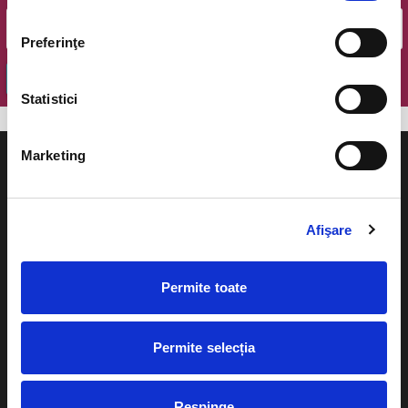
Preferinţe
OK
Statistici
Marketing
Afişare
Evenimente
Ajutor
Teatru
Permite toate
Cum comand bilete?
Concerte si
festivaluri
Plata online sau cash
Permite selecția
Sport
eBilet printat acasa
Pentru copii
Respinge