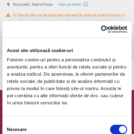
Bucuresti, Teatrul Roșu
vezi pe harta
 În funcție de ora de începere, accesul în sală se poate face cu o 
oră / cu 40 de minute mai devreme, fiind permis cu până la 10 minute 
înainte de spectacol. Așezarea se realizează la mese de 2 (nr. limitat), 3 
sau 4 locuri, în regim de teatru-cafenea (în funcție de disponibilitatea 
de la fața locului, există posibilitatea împărțirii mesei cu alte persoane). 
Informații suplimentare, la nr. de telefon 0773 825 249.
Acest site utilizează cookie-uri
Folosim cookie-uri pentru a personaliza conținutul și
anunțurile, pentru a oferi funcții de rețele sociale și pentru
Evenimentul a expirat.
a analiza traficul. De asemenea, le oferim partenerilor de
rețele sociale, de publicitate și de analize informații cu
privire la modul în care folosiți site-ul nostru. Aceștia le
pot combina cu alte informații oferite de dvs. sau culese
în urma folosirii serviciilor lor.
Newsletter @ Bilete.ro
Oferte exclusive si o editie saptamanala cu cele mai noi
evenimente.
Selecția
Necesare
consimțământului
Email