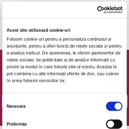
Bucuresti, Theatre Arts Group (Fosta Sala Mica - Ion Creanga)
vezi pe harta
Acest site utilizează cookie-uri
Evenimentul a expirat.
Folosim cookie-uri pentru a personaliza conținutul și
anunțurile, pentru a oferi funcții de rețele sociale și pentru
a analiza traficul. De asemenea, le oferim partenerilor de
rețele sociale, de publicitate și de analize informații cu
Newsletter @ Bilete.ro
privire la modul în care folosiți site-ul nostru. Aceștia le
pot combina cu alte informații oferite de dvs. sau culese
Oferte exclusive si o editie saptamanala cu cele mai noi
în urma folosirii serviciilor lor.
evenimente.
Email
Selecția
Necesare
consimțământului
OK
Preferinţe