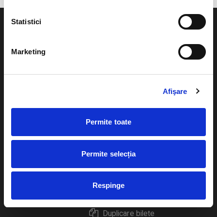
Statistici
Marketing
Evenimente
Ajutor
Teatru
Afişare
Cum comand bilete?
Concerte si
festivaluri
Plata online sau cash
Permite toate
Sport
eBilet printat acasa
Pentru copii
Permite selecția
Cultura
Livrare prin curier
Diverse
Respinge
Calendar
Returnare bilete
Duplicare bilete