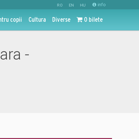
info
RO
EN
HU
ntru copii
Cultura
Diverse
0 bilete
ara -