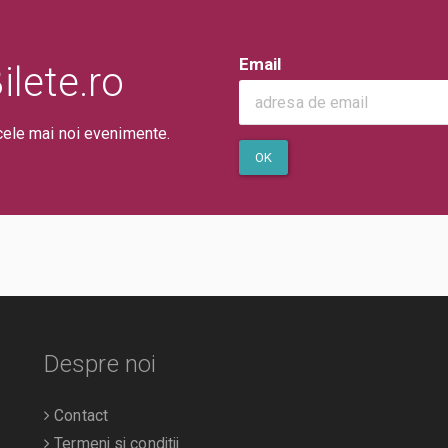
Email
lete.ro
cele mai noi evenimente.
OK
Despre noi
Contact
Termeni si conditii