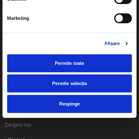
Evenimente
Ajutor
Marketing
Teatru
Cum comand bilete?
Concerte si
festivaluri
Afişare
Plata online sau cash
Sport
eBilet printat acasa
Pentru copii
Permite toate
Cultura
Livrare prin curier
Diverse
Permite selecția
Calendar
Returnare bilete
Respinge
Duplicare bilete
Despre noi