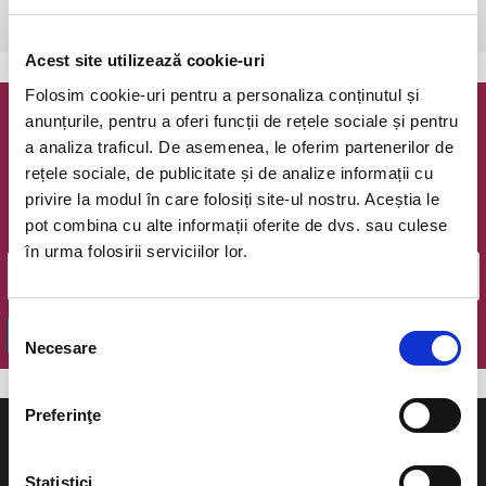
Craiova, Teatrul National Marin Sorescu
vezi pe harta
Acest site utilizează cookie-uri
Folosim cookie-uri pentru a personaliza conținutul și
anunțurile, pentru a oferi funcții de rețele sociale și pentru
Newsletter @ Bilete.ro
a analiza traficul. De asemenea, le oferim partenerilor de
rețele sociale, de publicitate și de analize informații cu
Oferte exclusive si o editie saptamanala cu cele mai noi
privire la modul în care folosiți site-ul nostru. Aceștia le
evenimente.
pot combina cu alte informații oferite de dvs. sau culese
Email
în urma folosirii serviciilor lor.
Selecția
OK
Necesare
consimțământului
Preferinţe
Statistici