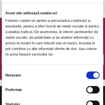
Iasi, Teatrul Vasile Alecsandri
vezi pe harta
Acest site utilizează cookie-uri
Folosim cookie-uri pentru a personaliza conținutul și
anunțurile, pentru a oferi funcții de rețele sociale și pentru
Newsletter @ Bilete.ro
a analiza traficul. De asemenea, le oferim partenerilor de
rețele sociale, de publicitate și de analize informații cu
Oferte exclusive si o editie saptamanala cu cele mai noi
privire la modul în care folosiți site-ul nostru. Aceștia le
evenimente.
pot combina cu alte informații oferite de dvs. sau culese
Email
în urma folosirii serviciilor lor.
Selecția
OK
Necesare
consimțământului
Preferinţe
Statistici