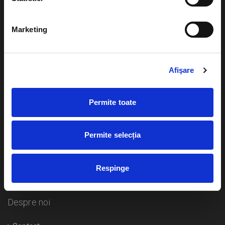
Evenimente
Ajutor
Marketing
Teatru
Cum comand bilete?
Concerte si
festivaluri
Afişare
Plata online sau cash
Sport
eBilet printat acasa
Pentru copii
Permite toate
Cultura
Livrare prin curier
Diverse
Permite selecția
Calendar
Returnare bilete
Respinge
Duplicare bilete
Despre noi