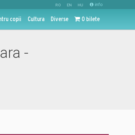
info
RO
EN
HU
ntru copii
Cultura
Diverse
0 bilete
ara -