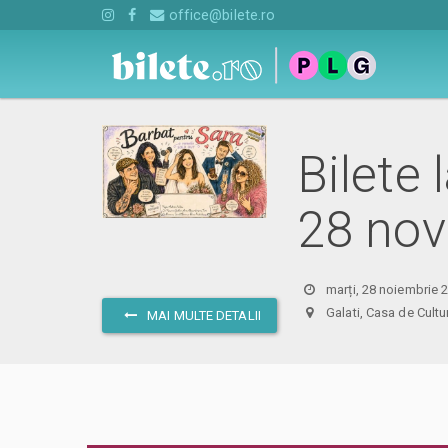
office@bilete.ro
Bilete 
28 nov
marți, 28 noiembrie 
Galati, Casa de Cult
MAI MULTE DETALII