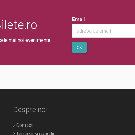
Email
lete.ro
cele mai noi evenimente.
OK
Despre noi
Contact
Termeni si conditii