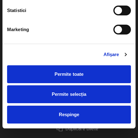
Statistici
Marketing
Evenimente
Ajutor
Teatru
Cum comand bilete?
Afişare
Concerte si
festivaluri
Plata online sau cash
Permite toate
Sport
eBilet printat acasa
Pentru copii
Cultura
Permite selecția
Livrare prin curier
Diverse
Calendar
Returnare bilete
Respinge
Duplicare bilete