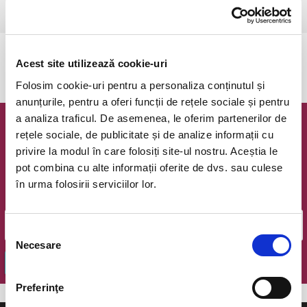
Bucuresti, Teatrul de Comedie
vezi pe harta
Evenimentul a expirat.
Acest site utilizează cookie-uri
Folosim cookie-uri pentru a personaliza conținutul și
anunțurile, pentru a oferi funcții de rețele sociale și pentru
a analiza traficul. De asemenea, le oferim partenerilor de
Newsletter @ Bilete.ro
rețele sociale, de publicitate și de analize informații cu
privire la modul în care folosiți site-ul nostru. Aceștia le
Oferte exclusive si o editie saptamanala cu cele mai noi
pot combina cu alte informații oferite de dvs. sau culese
evenimente.
în urma folosirii serviciilor lor.
Email
Selecția
Necesare
consimțământului
OK
Preferinţe