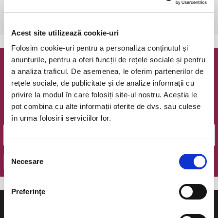
Bucuresti, Palatul National al Copiilor (Sala Mare)
vezi pe harta
Acest site utilizează cookie-uri
Folosim cookie-uri pentru a personaliza conținutul și
anunțurile, pentru a oferi funcții de rețele sociale și pentru
Newsletter @ Bilete.ro
a analiza traficul. De asemenea, le oferim partenerilor de
rețele sociale, de publicitate și de analize informații cu
Oferte exclusive si o editie saptamanala cu cele mai noi
privire la modul în care folosiți site-ul nostru. Aceștia le
evenimente.
pot combina cu alte informații oferite de dvs. sau culese
Email
în urma folosirii serviciilor lor.
Selecția
Necesare
OK
consimțământului
Preferinţe