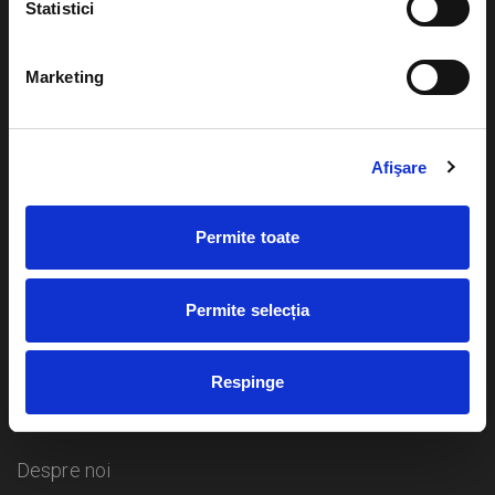
Statistici
Evenimente
Ajutor
Marketing
Teatru
Cum comand bilete?
Concerte si
Afişare
festivaluri
Plata online sau cash
Sport
Permite toate
eBilet printat acasa
Pentru copii
Cultura
Livrare prin curier
Diverse
Permite selecția
Calendar
Returnare bilete
Respinge
Duplicare bilete
Despre noi