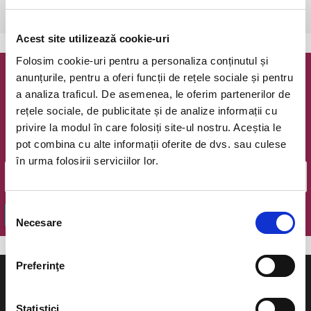
Buzau, Casa de Cultura a Sindicatelor
vezi pe harta
Acest site utilizează cookie-uri
Folosim cookie-uri pentru a personaliza conținutul și
anunțurile, pentru a oferi funcții de rețele sociale și pentru
Newsletter @ Bilete.ro
a analiza traficul. De asemenea, le oferim partenerilor de
rețele sociale, de publicitate și de analize informații cu
Oferte exclusive si o editie saptamanala cu cele mai noi
privire la modul în care folosiți site-ul nostru. Aceștia le
evenimente.
pot combina cu alte informații oferite de dvs. sau culese
Email
în urma folosirii serviciilor lor.
Selecția
OK
Necesare
consimțământului
Preferinţe
Statistici