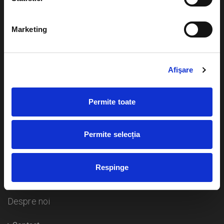
Evenimente
Ajutor
Marketing
Teatru
Cum comand bilete?
Concerte si
festivaluri
Afişare
Plata online sau cash
Sport
eBilet printat acasa
Pentru copii
Permite toate
Cultura
Livrare prin curier
Diverse
Permite selecția
Calendar
Returnare bilete
Respinge
Duplicare bilete
Despre noi