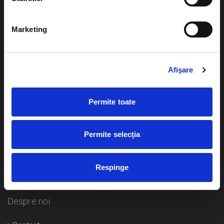
Evenimente
Ajutor
Marketing
Teatru
Cum comand bilete?
Concerte si
festivaluri
Afişare
Plata online sau cash
Sport
eBilet printat acasa
Pentru copii
Permite toate
Cultura
Livrare prin curier
Diverse
Permite selecția
Calendar
Returnare bilete
Respinge
Duplicare bilete
Despre noi