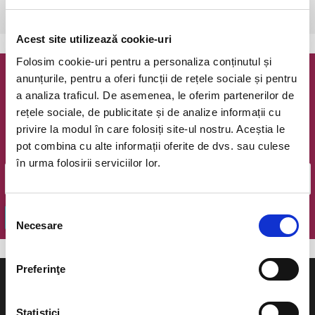
Brasov, Teatrul Dramatic Sica Alexandrescu
vezi pe harta
Acest site utilizează cookie-uri
Folosim cookie-uri pentru a personaliza conținutul și
anunțurile, pentru a oferi funcții de rețele sociale și pentru
Newsletter @ Bilete.ro
a analiza traficul. De asemenea, le oferim partenerilor de
rețele sociale, de publicitate și de analize informații cu
Oferte exclusive si o editie saptamanala cu cele mai noi
privire la modul în care folosiți site-ul nostru. Aceștia le
evenimente.
pot combina cu alte informații oferite de dvs. sau culese
Email
în urma folosirii serviciilor lor.
Selecția
OK
Necesare
consimțământului
Preferinţe
Statistici