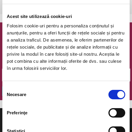
Bucuresti, Teatrul Tineretului
vezi pe harta
Acest site utilizează cookie-uri
Folosim cookie-uri pentru a personaliza conținutul și
anunțurile, pentru a oferi funcții de rețele sociale și pentru
Newsletter @ Bilete.ro
a analiza traficul. De asemenea, le oferim partenerilor de
rețele sociale, de publicitate și de analize informații cu
Oferte exclusive si o editie saptamanala cu cele mai noi
privire la modul în care folosiți site-ul nostru. Aceștia le
evenimente.
pot combina cu alte informații oferite de dvs. sau culese
Email
în urma folosirii serviciilor lor.
Selecția
OK
Necesare
consimțământului
Preferinţe
Statistici