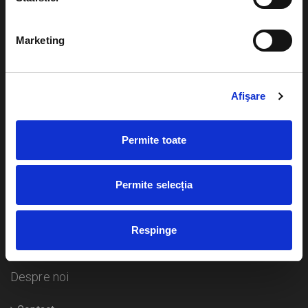
Evenimente
Ajutor
Marketing
Teatru
Cum comand bilete?
Concerte si
festivaluri
Afişare
Plata online sau cash
Sport
eBilet printat acasa
Pentru copii
Permite toate
Cultura
Livrare prin curier
Diverse
Permite selecția
Calendar
Returnare bilete
Respinge
Duplicare bilete
Despre noi