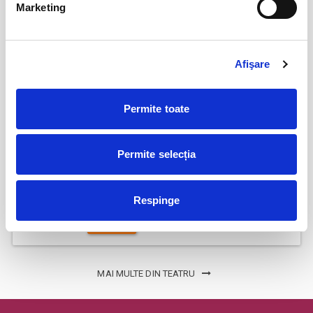
Bucuresti
Marketing
BILETE
Afişare
Faust de Johann Wolfgang von
05
Goethe
sept
Permite toate
Bucuresti
BILETE
Permite selecția
ILIADA DE HOMER - Destin şi libertate
12
sept
Respinge
Bucuresti
BILETE
MAI MULTE DIN TEATRU