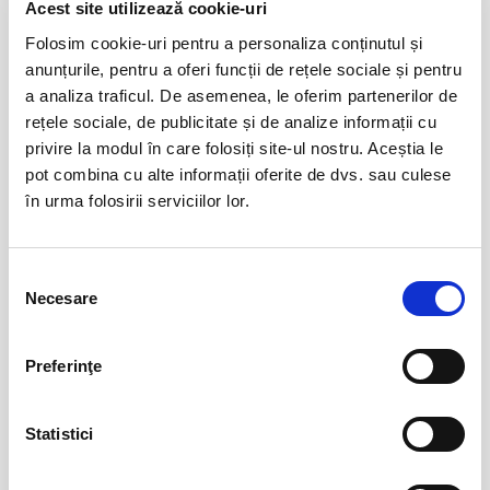
15
Acest site utilizează cookie-uri
aug
Bucuresti
Folosim cookie-uri pentru a personaliza conținutul și
anunțurile, pentru a oferi funcții de rețele sociale și pentru
BILETE
a analiza traficul. De asemenea, le oferim partenerilor de
rețele sociale, de publicitate și de analize informații cu
privire la modul în care folosiți site-ul nostru. Aceștia le
Cealalta soție
16
pot combina cu alte informații oferite de dvs. sau culese
aug
Bucuresti
în urma folosirii serviciilor lor.
BILETE
Selecția
Necesare
consimțământului
Femei bune pentru barbati nebuni
22
aug
Bucuresti
Preferinţe
BILETE
Statistici
Fanteziile sotului meu
23
aug