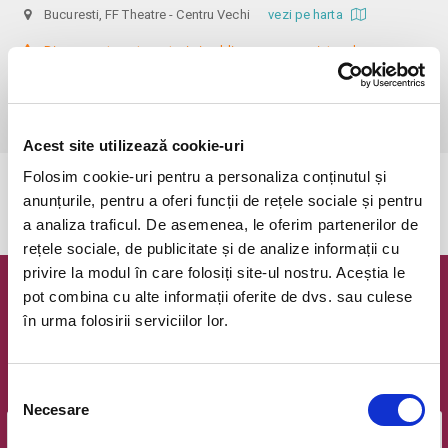
Bucuresti, FF Theatre - Centru Vechi
vezi pe harta
 Din respect pentru actori si public avem rugamintea de a va 
prezenta cu cel putin 30 de minute inainte de inceperea spectacolului. 

Dupa ora inceperii reprezentatiei, rezervarile si biletele isi pierd 
valabilitatea.
Acest site utilizează cookie-uri
Folosim cookie-uri pentru a personaliza conținutul și
Evenimentul a expirat.
anunțurile, pentru a oferi funcții de rețele sociale și pentru
a analiza traficul. De asemenea, le oferim partenerilor de
rețele sociale, de publicitate și de analize informații cu
privire la modul în care folosiți site-ul nostru. Aceștia le
pot combina cu alte informații oferite de dvs. sau culese
Newsletter @ Bilete.ro
în urma folosirii serviciilor lor.
Oferte exclusive si o editie saptamanala cu cele mai noi
evenimente.
Selecția
Email
Necesare
consimțământului