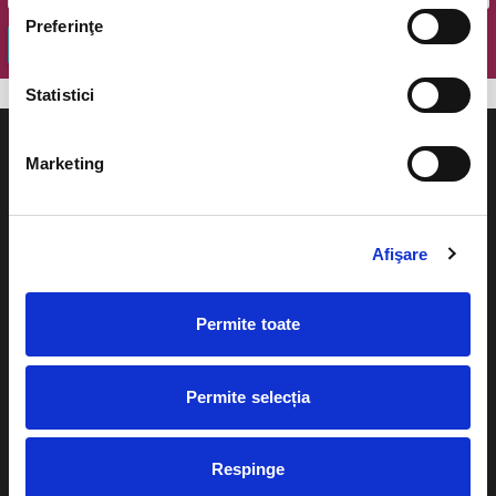
Preferinţe
OK
Statistici
Marketing
Evenimente
Ajutor
Afişare
Teatru
Cum comand bilete?
Concerte si
Permite toate
festivaluri
Plata online sau cash
Sport
Permite selecția
eBilet printat acasa
Pentru copii
Cultura
Livrare prin curier
Respinge
Diverse