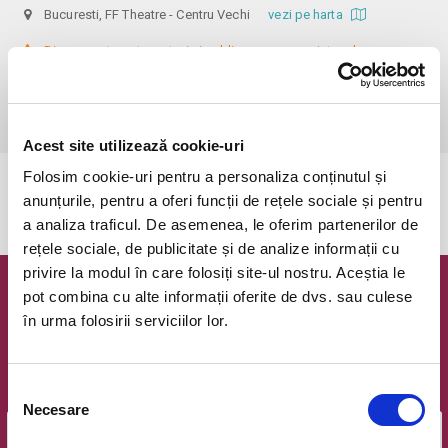
Bucuresti, FF Theatre - Centru Vechi
vezi pe harta
 Din respect pentru actori si public avem rugamintea de a va 
prezenta cu cel putin 30 de minute inainte de inceperea spectacolului. 

Dupa ora inceperii reprezentatiei, rezervarile si biletele isi pierd 
valabilitatea.
Acest site utilizează cookie-uri
Folosim cookie-uri pentru a personaliza conținutul și
Evenimentul a expirat.
anunțurile, pentru a oferi funcții de rețele sociale și pentru
a analiza traficul. De asemenea, le oferim partenerilor de
rețele sociale, de publicitate și de analize informații cu
privire la modul în care folosiți site-ul nostru. Aceștia le
pot combina cu alte informații oferite de dvs. sau culese
Newsletter @ Bilete.ro
în urma folosirii serviciilor lor.
Oferte exclusive si o editie saptamanala cu cele mai noi
evenimente.
Selecția
Email
Necesare
consimțământului