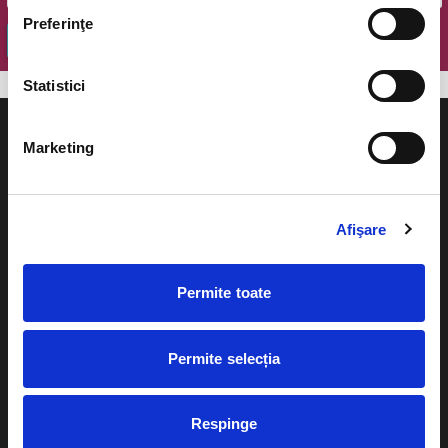
Preferinţe
OK
Statistici
Marketing
Evenimente
Ajutor
Afişare
Teatru
Cum comand bilete?
Concerte si
Permite toate
festivaluri
Plata online sau cash
Sport
Permite selecția
eBilet printat acasa
Pentru copii
Cultura
Livrare prin curier
Respinge
Diverse