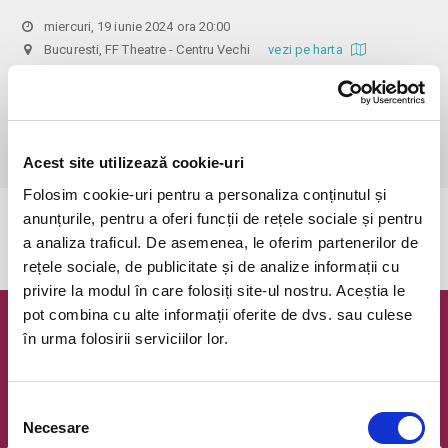
miercuri, 19 iunie 2024 ora 20:00
Bucuresti, FF Theatre - Centru Vechi
vezi pe harta
 Din respect pentru actori si public avem rugamintea de a va 
prezenta cu cel putin 30 de minute inainte de inceperea spectacolului. 

Dupa ora inceperii reprezentatiei, rezervarile si biletele isi pierd 
valabilitatea.
Acest site utilizează cookie-uri
Folosim cookie-uri pentru a personaliza conținutul și
anunțurile, pentru a oferi funcții de rețele sociale și pentru
Evenimentul a expirat.
a analiza traficul. De asemenea, le oferim partenerilor de
rețele sociale, de publicitate și de analize informații cu
privire la modul în care folosiți site-ul nostru. Aceștia le
pot combina cu alte informații oferite de dvs. sau culese
Newsletter @ Bilete.ro
în urma folosirii serviciilor lor.
Oferte exclusive si o editie saptamanala cu cele mai noi
evenimente.
Selecția
Necesare
Email
consimțământului