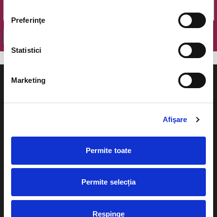
Preferinţe
OK
Statistici
Marketing
Afişare
Evenimente
Ajutor
Teatru
Cum comand bilete?
Permite toate
Concerte si
festivaluri
Plata online sau cash
Permite selecția
Sport
eBilet printat acasa
Pentru copii
Cultura
Respinge