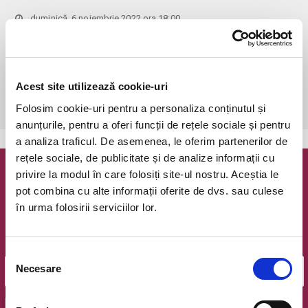
duminică, 6 noiembrie 2022 ora 18:00
Bucuresti, FF Theatre - Centru Vechi
vezi pe harta
 Din respect pentru actori si public avem rugamintea de a va 
prezenta cu cel putin 30 de minute inainte de inceperea spectacolului. 

Acest site utilizează cookie-uri
Dupa ora inceperii reprezentatiei, rezervarile si biletele isi pierd 
valabilitatea.
Folosim cookie-uri pentru a personaliza conținutul și
anunțurile, pentru a oferi funcții de rețele sociale și pentru
a analiza traficul. De asemenea, le oferim partenerilor de
rețele sociale, de publicitate și de analize informații cu
privire la modul în care folosiți site-ul nostru. Aceștia le
Newsletter @ Bilete.ro
pot combina cu alte informații oferite de dvs. sau culese
în urma folosirii serviciilor lor.
Oferte exclusive si o editie saptamanala cu cele mai noi
evenimente.
Email
Selecția
Necesare
consimțământului