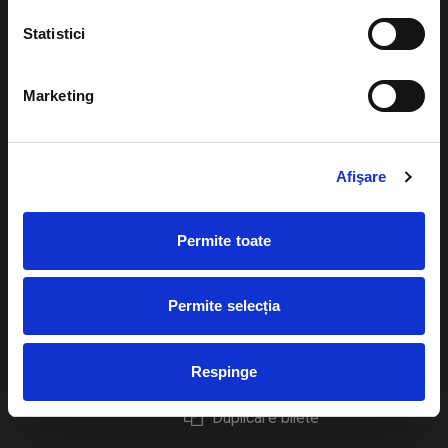
Statistici
Marketing
Evenimente
Ajutor
Teatru
Cum comand bilete?
Afişare
Concerte si
festivaluri
Plata online sau cash
Permite toate
Sport
eBilet printat acasa
Pentru copii
Cultura
Permite selecția
Livrare prin curier
Diverse
Calendar
Returnare bilete
Respinge
Duplicare bilete