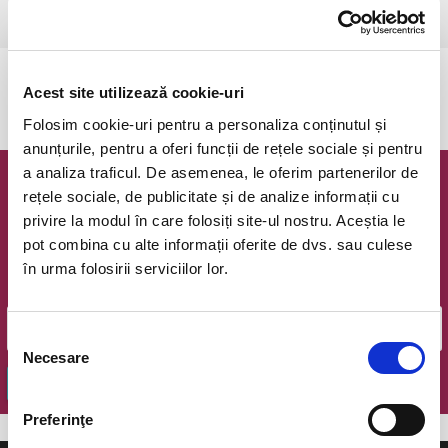
Ramnicu Valcea, Cinema Geo Saizescu
vezi pe harta
Evenimentul a expirat.
Acest site utilizează cookie-uri
Folosim cookie-uri pentru a personaliza conținutul și
anunțurile, pentru a oferi funcții de rețele sociale și pentru
a analiza traficul. De asemenea, le oferim partenerilor de
Newsletter @ Bilete.ro
rețele sociale, de publicitate și de analize informații cu
privire la modul în care folosiți site-ul nostru. Aceștia le
Oferte exclusive si o editie saptamanala cu cele mai noi
pot combina cu alte informații oferite de dvs. sau culese
evenimente.
în urma folosirii serviciilor lor.
Email
Selecția
Necesare
consimțământului
OK
Preferinţe