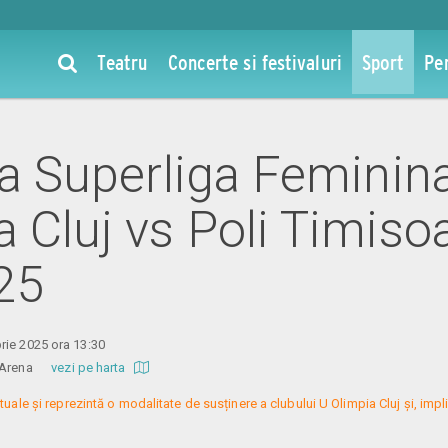
Teatru
Concerte si festivaluri
Sport
Pe
la Superliga Feminina
 Cluj vs Poli Timisoa
25
rie 2025 ora 13:30
od Arena
vezi pe harta
rtuale și reprezintă o modalitate de susținere a clubului U Olimpia Cluj și, implic