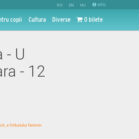
info
RO
EN
HU
ntru copii
Cultura
Diverse
0 bilete
 - U
ra - 12
it, a fotbalului feminin 