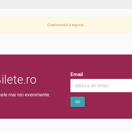
Evenimentul a expirat.
Email
lete.ro
cele mai noi evenimente.
OK