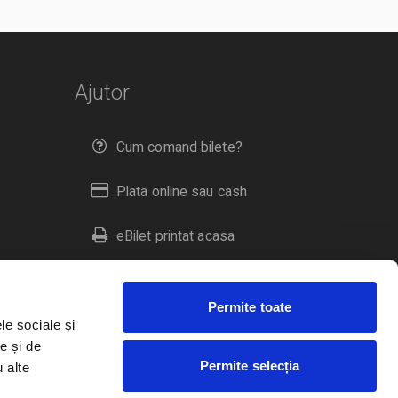
Ajutor
Cum comand bilete?
Plata online sau cash
eBilet printat acasa
Livrare prin curier
Permite toate
Returnare bilete
le sociale și
e și de
Permite selecția
u alte
Duplicare bilete