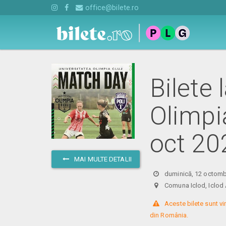
office@bilete.ro
Bilete 
Olimpia
oct 20
MAI MULTE DETALII
duminică, 12 octomb
Comuna Iclod, Icl
 Aceste bilete sunt vi
din România.