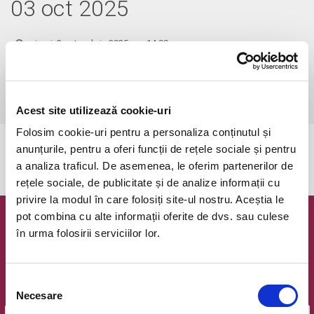
03 oct 2025
vineri, 3 octombrie 2025 ora 14:00
Comuna Floresti, Stadion Floresti
vezi pe harta
 Aceste bilete sunt virtuale și reprezintă o modalitate de susținere a 
clubului U Olimpia Cluj și, implicit, a fotbalului feminin din România.
Acest site utilizează cookie-uri
Folosim cookie-uri pentru a personaliza conținutul și
anunțurile, pentru a oferi funcții de rețele sociale și pentru
Evenimentul a expirat.
a analiza traficul. De asemenea, le oferim partenerilor de
rețele sociale, de publicitate și de analize informații cu
privire la modul în care folosiți site-ul nostru. Aceștia le
pot combina cu alte informații oferite de dvs. sau culese
Newsletter @ Bilete.ro
în urma folosirii serviciilor lor.
Oferte exclusive si o editie saptamanala cu cele mai noi
evenimente.
Selecția
Email
Necesare
consimțământului