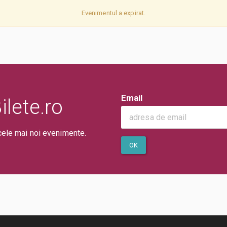
Evenimentul a expirat.
Email
lete.ro
cele mai noi evenimente.
OK