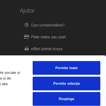
Ajutor
Cum comand bilete?
Plata online sau cash
eBilet printat acasa
Livrare prin curier
Permite toate
Returnare bilete
le sociale și
e și de
Permite selecția
u alte
Duplicare bilete
Respinge