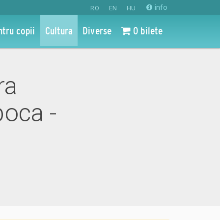
info
RO
EN
HU
ntru copii
Cultura
Diverse
0 bilete
ra
oca -