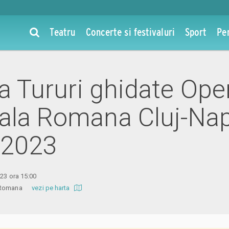
Teatru
Concerte si festivaluri
Sport
Pe
la Tururi ghidate Ope
ala Romana Cluj-Nap
 2023
023 ora 15:00
ra Romana
vezi pe harta