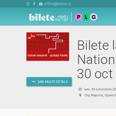
office@bilete.ro
Bilete 
Nation
30 oct
MAI MULTE DETALII
luni, 30 octombrie 2
Cluj-Napoca, Ope