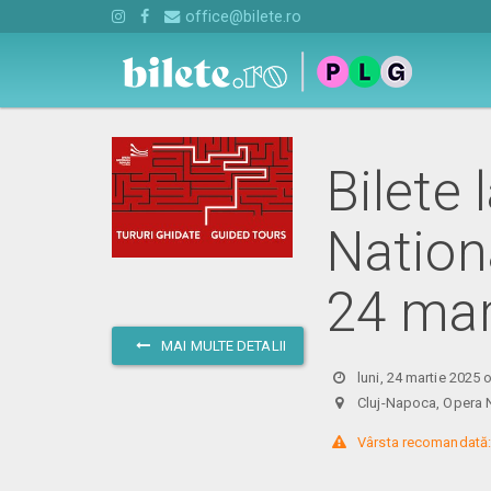
office@bilete.ro
Bilete 
Nation
24 ma
MAI MULTE DETALII
luni, 24 martie 2025 
Cluj-Napoca, Oper
 Vârsta recomandată: