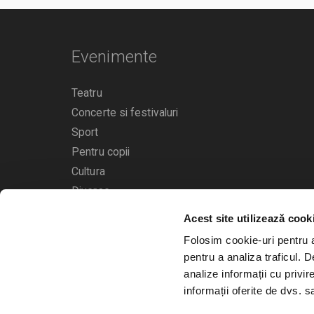
Evenimente
Teatru
Concerte si festivaluri
Sport
Pentru copii
Cultura
Diverse
Acest site utilizează cook
Calendarul evenimentelor
Folosim cookie-uri pentru a 
pentru a analiza traficul. 
analize informații cu privir
informații oferite de dvs. sa