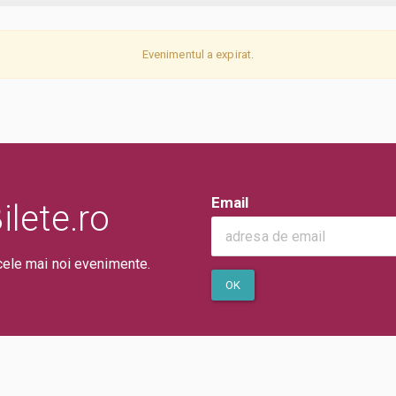
Evenimentul a expirat.
Email
lete.ro
cele mai noi evenimente.
OK