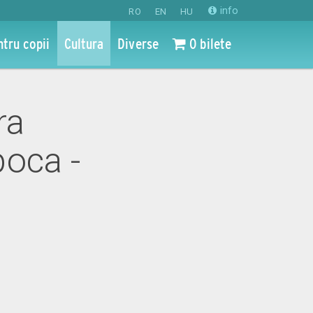
info
RO
EN
HU
ntru copii
Cultura
Diverse
0 bilete
ra
oca -