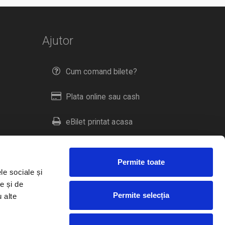
Ajutor
Cum comand bilete?
Plata online sau cash
eBilet printat acasa
Livrare prin curier
Permite toate
Returnare bilete
le sociale și
e și de
Permite selecția
u alte
Duplicare bilete