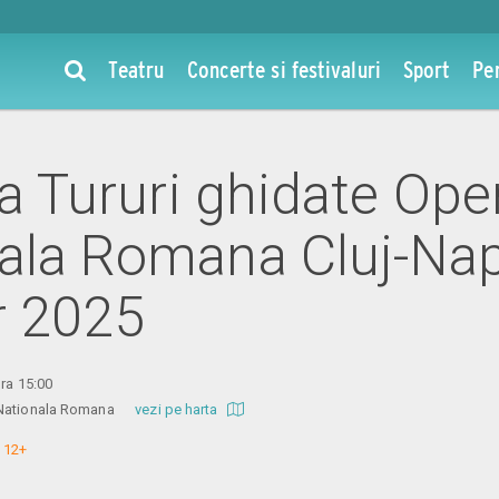
Teatru
Concerte si festivaluri
Sport
Pe
la Tururi ghidate Ope
ala Romana Cluj-Nap
r 2025
ora 15:00
a Nationala Romana
vezi pe harta
 12+