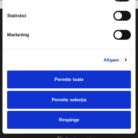
Statistici
Marketing
Evenimente
Ajutor
Teatru
Afişare
Cum comand bilete?
Concerte si
festivaluri
Plata online sau cash
Permite toate
Sport
eBilet printat acasa
Pentru copii
Permite selecția
Cultura
Livrare prin curier
Diverse
Respinge
Calendar
Returnare bilete