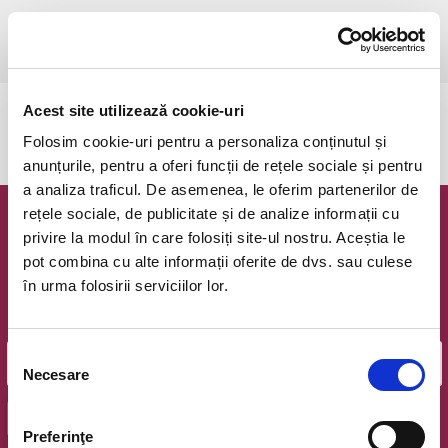
miercuri, 24 mai 2023 ora 15:00
Cluj-Napoca, Opera Romana
vezi pe harta
Acest site utilizează cookie-uri
Evenimentul a expirat.
Folosim cookie-uri pentru a personaliza conținutul și
anunțurile, pentru a oferi funcții de rețele sociale și pentru
a analiza traficul. De asemenea, le oferim partenerilor de
rețele sociale, de publicitate și de analize informații cu
Newsletter @ Bilete.ro
privire la modul în care folosiți site-ul nostru. Aceștia le
pot combina cu alte informații oferite de dvs. sau culese
Oferte exclusive si o editie saptamanala cu cele mai noi
în urma folosirii serviciilor lor.
evenimente.
Email
Selecția
Necesare
consimțământului
OK
Preferinţe