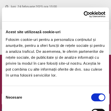
luni, 24 februarie 2025 ora 15:00
Cluj-Napoca, Opera Nationala Romana
vezi pe harta
 Vârsta recomandată: 12+
Acest site utilizează cookie-uri
Evenimentul a expirat.
Folosim cookie-uri pentru a personaliza conținutul și
anunțurile, pentru a oferi funcții de rețele sociale și pentru
a analiza traficul. De asemenea, le oferim partenerilor de
rețele sociale, de publicitate și de analize informații cu
privire la modul în care folosiți site-ul nostru. Aceștia le
Newsletter @ Bilete.ro
pot combina cu alte informații oferite de dvs. sau culese
în urma folosirii serviciilor lor.
Oferte exclusive si o editie saptamanala cu cele mai noi
evenimente.
Email
Selecția
Necesare
consimțământului