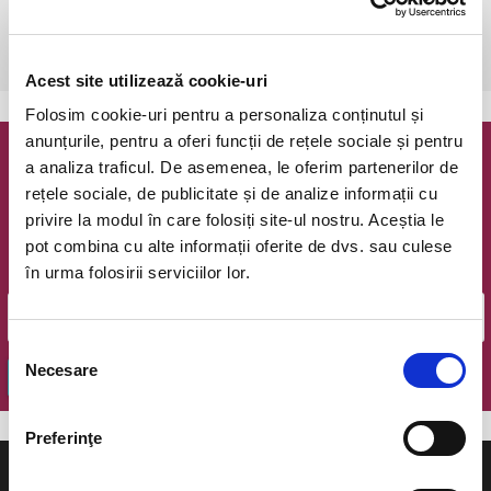
miercuri, 23 noiembrie 2022 ora 15:00
Cluj-Napoca, Opera Romana
vezi pe harta
Acest site utilizează cookie-uri
Folosim cookie-uri pentru a personaliza conținutul și
anunțurile, pentru a oferi funcții de rețele sociale și pentru
a analiza traficul. De asemenea, le oferim partenerilor de
Newsletter @ Bilete.ro
rețele sociale, de publicitate și de analize informații cu
privire la modul în care folosiți site-ul nostru. Aceștia le
Oferte exclusive si o editie saptamanala cu cele mai noi
evenimente.
pot combina cu alte informații oferite de dvs. sau culese
în urma folosirii serviciilor lor.
Email
Selecția
Necesare
consimțământului
OK
Preferinţe