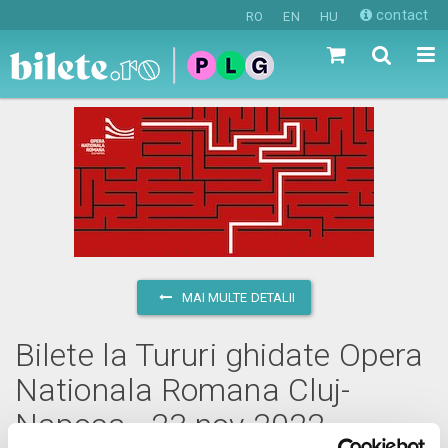
contact
RO
EN
HU
MAI MULTE DETALII
Bilete la Tururi ghidate Opera
Nationala Romana Cluj-
Napoca - 23 nov 2022