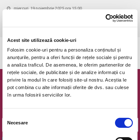
miercuri, 19 noiembrie 2025 ora 15:00
Cluj-Napoca, Opera Nationala Romana
vezi pe harta
 Vârsta recomandată: 12+
Acest site utilizează cookie-uri
Evenimentul a expirat.
Folosim cookie-uri pentru a personaliza conținutul și
anunțurile, pentru a oferi funcții de rețele sociale și pentru
a analiza traficul. De asemenea, le oferim partenerilor de
rețele sociale, de publicitate și de analize informații cu
privire la modul în care folosiți site-ul nostru. Aceștia le
Newsletter @ Bilete.ro
pot combina cu alte informații oferite de dvs. sau culese
în urma folosirii serviciilor lor.
Oferte exclusive si o editie saptamanala cu cele mai noi
evenimente.
Email
Selecția
Necesare
consimțământului