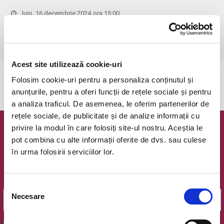
luni, 16 decembrie 2024 ora 15:00
Cluj-Napoca, Opera Nationala Romana
vezi pe harta
 Vârsta recomandată: 12+
Acest site utilizează cookie-uri
Evenimentul a expirat.
Folosim cookie-uri pentru a personaliza conținutul și
anunțurile, pentru a oferi funcții de rețele sociale și pentru
a analiza traficul. De asemenea, le oferim partenerilor de
rețele sociale, de publicitate și de analize informații cu
privire la modul în care folosiți site-ul nostru. Aceștia le
Newsletter @ Bilete.ro
pot combina cu alte informații oferite de dvs. sau culese
în urma folosirii serviciilor lor.
Oferte exclusive si o editie saptamanala cu cele mai noi
evenimente.
Email
Selecția
Necesare
consimțământului