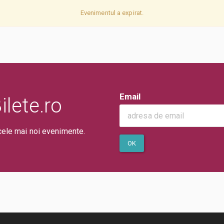
Evenimentul a expirat.
Email
lete.ro
cele mai noi evenimente.
OK