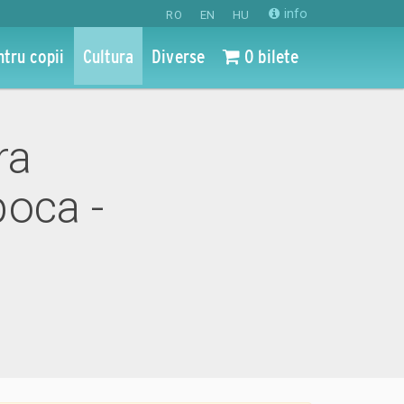
info
RO
EN
HU
ntru copii
Cultura
Diverse
0 bilete
ra
oca -