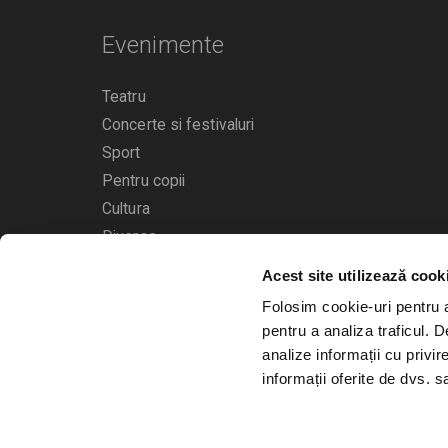
Evenimente
Teatru
Concerte si festivaluri
Sport
Pentru copii
Cultura
Diverse
Acest site utilizează cook
Calendarul evenimentelor
Folosim cookie-uri pentru a 
pentru a analiza traficul. 
analize informații cu privir
informații oferite de dvs. sa