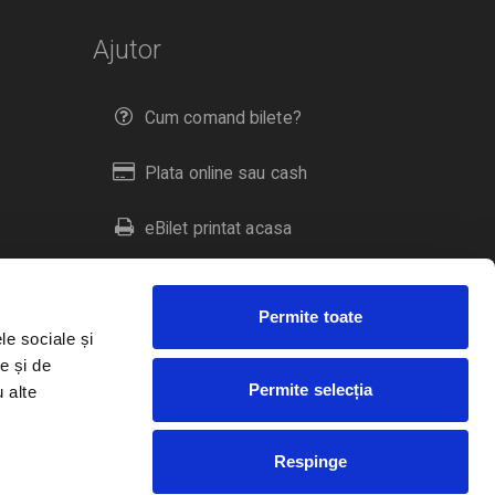
Ajutor
Cum comand bilete?
Plata online sau cash
eBilet printat acasa
Livrare prin curier
Permite toate
Returnare bilete
le sociale și
e și de
Permite selecția
u alte
Duplicare bilete
Respinge