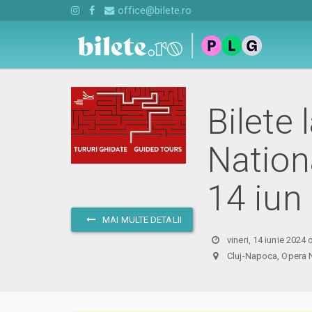
office@bilete.ro
Bilete 
Nation
14 iun
MAI MULTE DETALII
vineri, 14 iunie 2024 
Cluj-Napoca, Oper