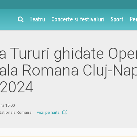
Teatru
Concerte si festivaluri
Sport
Pe
la Tururi ghidate Ope
ala Romana Cluj-Nap
 2024
ora 15:00
a Nationala Romana
vezi pe harta