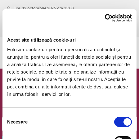
luni, 13 octombrie 2025 ora 15:00
Cluj-Napoca, Opera Nationala Romana
vezi pe harta
 Vârsta recomandată: 12+
Acest site utilizează cookie-uri
Evenimentul a expirat.
Folosim cookie-uri pentru a personaliza conținutul și
anunțurile, pentru a oferi funcții de rețele sociale și pentru
a analiza traficul. De asemenea, le oferim partenerilor de
rețele sociale, de publicitate și de analize informații cu
privire la modul în care folosiți site-ul nostru. Aceștia le
Newsletter @ Bilete.ro
pot combina cu alte informații oferite de dvs. sau culese
în urma folosirii serviciilor lor.
Oferte exclusive si o editie saptamanala cu cele mai noi
evenimente.
Email
Selecția
Necesare
consimțământului