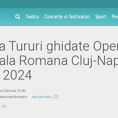
Teatru
Concerte si festivaluri
Sport
Pe
la Tururi ghidate Ope
ala Romana Cluj-Nap
 2024
ie 2024 ora 15:00
a Nationala Romana
vezi pe harta
 12+