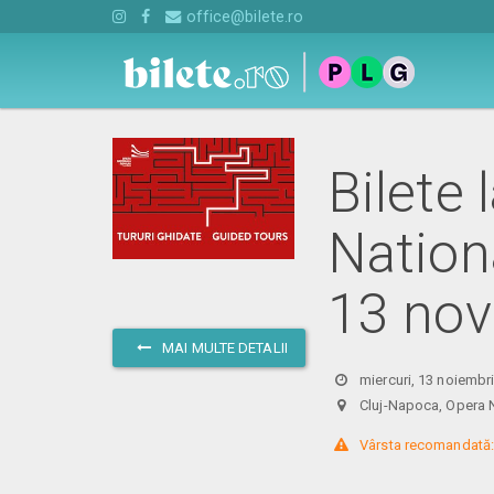
office@bilete.ro
Bilete 
Nation
13 nov
MAI MULTE DETALII
miercuri, 13 noiembr
Cluj-Napoca, Oper
 Vârsta recomandată: