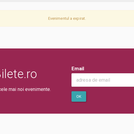
Evenimentul a expirat.
Email
lete.ro
cele mai noi evenimente.
OK