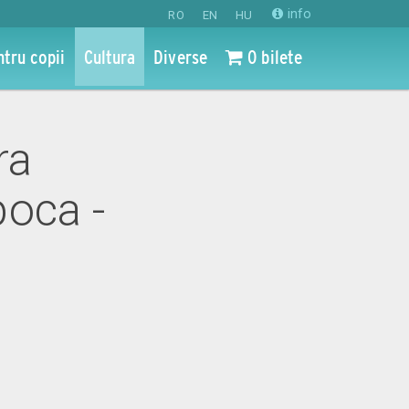
info
RO
EN
HU
ntru copii
Cultura
Diverse
0 bilete
ra
oca -