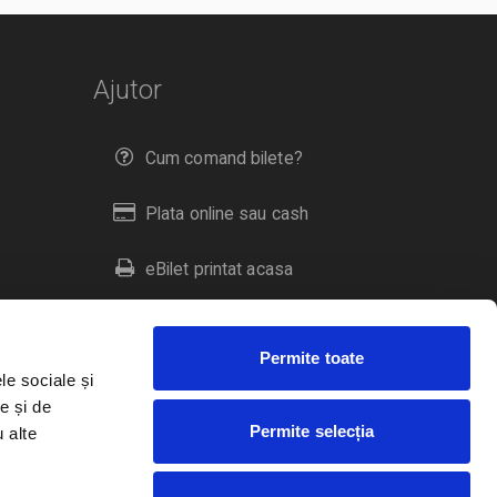
Ajutor
Cum comand bilete?
Plata online sau cash
eBilet printat acasa
Livrare prin curier
Permite toate
Returnare bilete
le sociale și
e și de
Permite selecția
u alte
Duplicare bilete