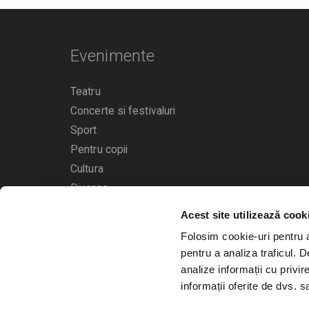
Evenimente
Teatru
Concerte si festivaluri
Sport
Pentru copii
Cultura
Diverse
Acest site utilizează cook
Calendarul evenimentelor
Folosim cookie-uri pentru a 
pentru a analiza traficul. 
analize informații cu privir
informații oferite de dvs. sa