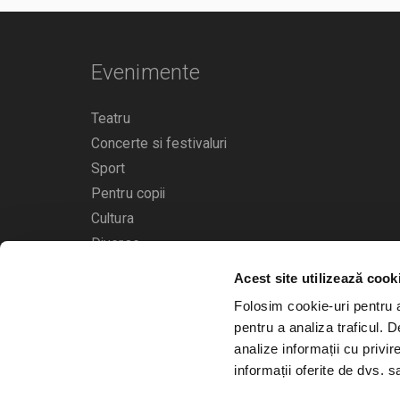
Evenimente
Teatru
Concerte si festivaluri
Sport
Pentru copii
Cultura
Diverse
Acest site utilizează cook
Calendarul evenimentelor
Folosim cookie-uri pentru a 
pentru a analiza traficul. 
analize informații cu privir
informații oferite de dvs. sa