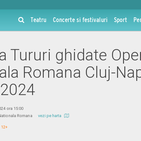
Teatru
Concerte si festivaluri
Sport
Pe
la Tururi ghidate Ope
ala Romana Cluj-Nap
 2024
024 ora 15:00
a Nationala Romana
vezi pe harta
 12+