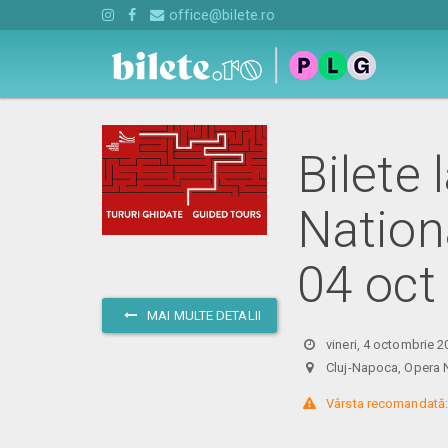
office@bilete.ro
Bilete 
Nation
04 oct
MAI MULTE DETALII
vineri, 4 octombrie 2
Cluj-Napoca, Oper
 Vârsta recomandată: