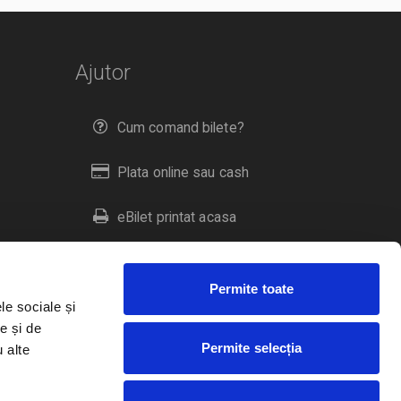
Ajutor
Cum comand bilete?
Plata online sau cash
eBilet printat acasa
Livrare prin curier
Permite toate
Returnare bilete
le sociale și
e și de
Permite selecția
u alte
Duplicare bilete