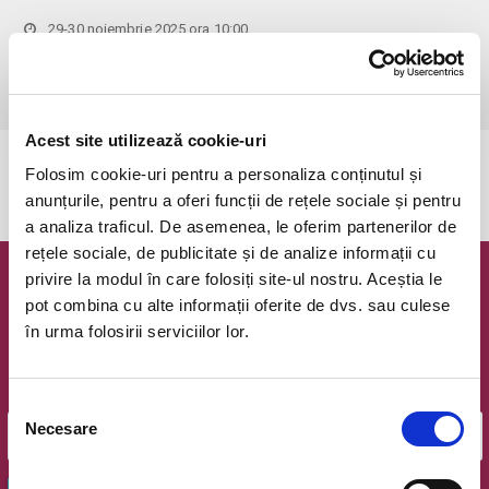
29-30 noiembrie 2025 ora 10:00
Bucuresti, Sala Floreasca
vezi pe harta
 Eveniment interzis persoanelor sub 18 ani!
Acest site utilizează cookie-uri
Evenimentul a expirat.
Folosim cookie-uri pentru a personaliza conținutul și
anunțurile, pentru a oferi funcții de rețele sociale și pentru
a analiza traficul. De asemenea, le oferim partenerilor de
rețele sociale, de publicitate și de analize informații cu
privire la modul în care folosiți site-ul nostru. Aceștia le
Newsletter @ Bilete.ro
pot combina cu alte informații oferite de dvs. sau culese
în urma folosirii serviciilor lor.
Oferte exclusive si o editie saptamanala cu cele mai noi
evenimente.
Email
Selecția
Necesare
consimțământului