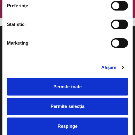
Preferinţe
OK
Statistici
Marketing
Evenimente
Ajutor
Afişare
Teatru
Cum comand bilete?
Concerte si
Permite toate
festivaluri
Plata online sau cash
Sport
Permite selecția
eBilet printat acasa
Pentru copii
Cultura
Livrare prin curier
Respinge
Diverse