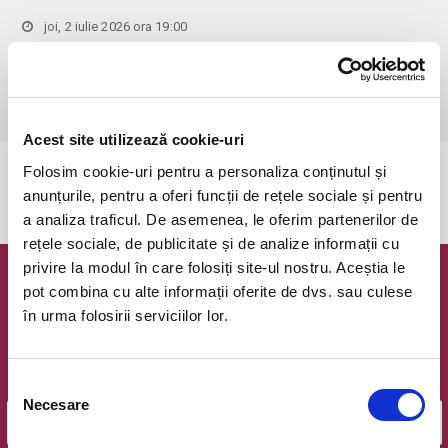
joi, 2 iulie 2026 ora 19:00
Bucuresti, Sala Radio
vezi pe harta
 Accesul persoanelor sub 6 ani este STRICT INTERZIS! Accesul in 
sala de concert este permis doar pana la ora 18:55!
Acest site utilizează cookie-uri
Folosim cookie-uri pentru a personaliza conținutul și
Evenimentul a expirat.
anunțurile, pentru a oferi funcții de rețele sociale și pentru
a analiza traficul. De asemenea, le oferim partenerilor de
rețele sociale, de publicitate și de analize informații cu
privire la modul în care folosiți site-ul nostru. Aceștia le
Newsletter @ Bilete.ro
pot combina cu alte informații oferite de dvs. sau culese
în urma folosirii serviciilor lor.
Oferte exclusive si o editie saptamanala cu cele mai noi
evenimente.
Selecția
Email
Necesare
consimțământului