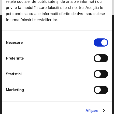
rețele sociale, de publicitate și de analize informații cu
privire la modul în care folosiți site-ul nostru. Aceștia le
pot combina cu alte informații oferite de dvs. sau culese
în urma folosirii serviciilor lor.
Selecția
Necesare
consimțământului
Evenimente
Ajutor
Teatru
Preferinţe
Cum comand bilete?
Concerte si
festivaluri
Plata online sau cash
Statistici
Sport
eBilet printat acasa
Pentru copii
Marketing
Cultura
Livrare prin curier
Diverse
Calendar
Returnare bilete
Afişare