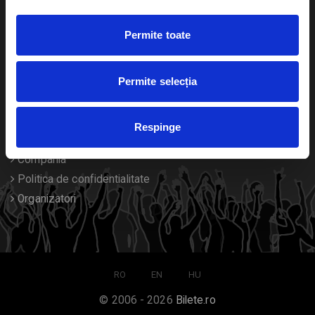
Duplicare bilete
Permite toate
Despre noi
Permite selecția
Contact
Termeni si conditii
Respinge
Despre Cookies
Compania
Politica de confidentialitate
Organizatori
RO
EN
HU
© 2006 - 2026
Bilete.ro