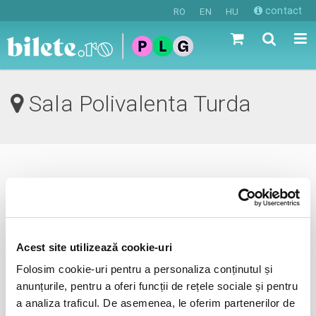
contact
RO
EN
HU
Sala Polivalenta Turda
0 evenimente in viitorul apropiat
revino mai tarziu
Acest site utilizează cookie-uri
Folosim cookie-uri pentru a personaliza conținutul și
anunta-ma pe email cand apare urmatorul eveniment la
anunțurile, pentru a oferi funcții de rețele sociale și pentru
Sala Polivalenta
a analiza traficul. De asemenea, le oferim partenerilor de